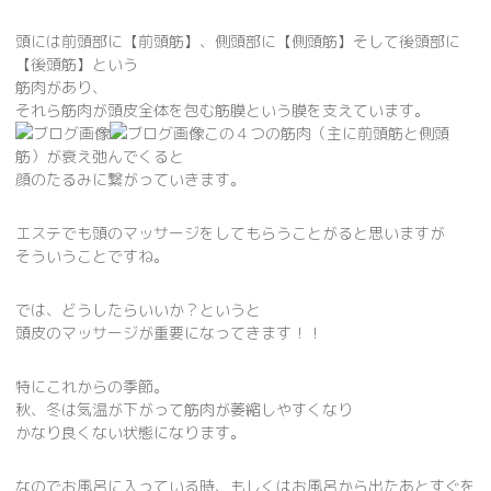
頭には前頭部に【前頭筋】、側頭部に【側頭筋】そして後頭部に
【後頭筋】という
筋肉があり、
それら筋肉が頭皮全体を包む筋膜という膜を支えています。
この４つの筋肉（主に前頭筋と側頭
筋）が衰え弛んでくると
顔のたるみに繋がっていきます。
エステでも頭のマッサージをしてもらうことがると思いますが
そういうことですね。
では、どうしたらいいか？というと
頭皮のマッサージが重要になってきます！！
特にこれからの季節。
秋、冬は気温が下がって筋肉が萎縮しやすくなり
かなり良くない状態になります。
なのでお風呂に入っている時、もしくはお風呂から出たあとすぐを